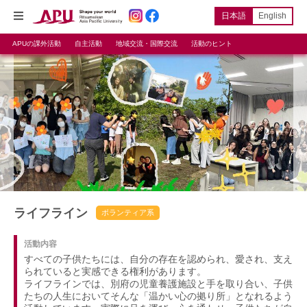
日本語
English
APUの課外活動
自主活動
地域交流・国際交流
活動のヒント
ライフライン
ボランティア系
活動内容
すべての子供たちには、自分の存在を認められ、愛され、支え
られていると実感できる権利があります。
ライフラインでは、別府の児童養護施設と手を取り合い、子供
たちの人生においてそんな「温かい心の拠り所」となれるよう