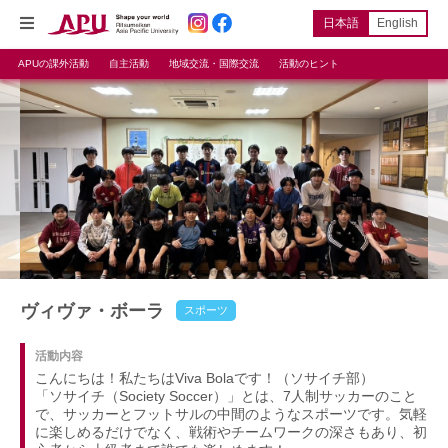
日本語
English
APUの課外活動
自主活動
地域交流・国際交流
活動のヒント
ヴィヴァ・ボーラ
スポーツ
活動内容
こんにちは！私たちはViva Bolaです！（ソサイチ部）
「ソサイチ（Society Soccer）」とは、7人制サッカーのこと
で、サッカーとフットサルの中間のようなスポーツです。気軽
に楽しめるだけでなく、戦術やチームワークの深さもあり、初