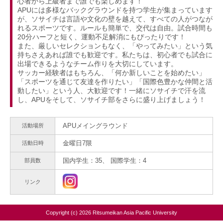
心者から上級者まで誰でも楽しめます！
APUには多様なバックグラウンドを持つ学生が集まっています
が、ソサイチは言語や文化の壁を越えて、すべての人がつなが
れるスポーツです。ルールも簡単で、交代は自由。試合時間も
20分ハーフと短く、運動不足解消にもぴったりです！
また、厳しいセレクションもなく、「やってみたい」という気
持ちさえあれば誰でも歓迎です。私たちは、初心者でも試合に
出場できるようなチーム作りを大切にしています。
サッカー経験者はもちろん、「何か新しいことを始めたい」
「スポーツを通じて友達を作りたい」「国際色豊かな仲間と活
動したい」という人、大歓迎です！一緒にソサイチで汗を流
し、APUをそして、ソサイチ部をさらに盛り上げましょう！
APUメイングラウンド
活動場所
金曜日7限
活動日時
国内学生：35、 国際学生：4
部員数
リンク
Copyright (c) 2026 Ritsumeikan Asia Pacific University