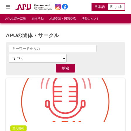
日本語
English
APUの課外活動
自主活動
地域交流・国際交流
活動のヒント
APUの団体・サークル
文化芸術