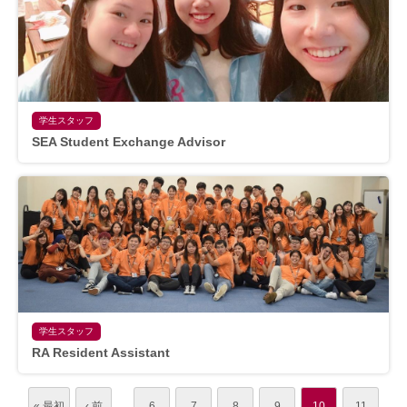
学生スタッフ
SEA Student Exchange Advisor
学生スタッフ
RA Resident Assistant
...
« 最初
‹ 前
6
7
8
9
10
11