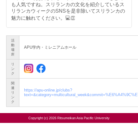
も人気ですね。スリランカの文化を紹介しているス
リランカウィークのSNSを是非除いてスリランカの
魅力に触れてください。💻👏
活
動
APU学内・ミレニアムホール
場
所
リ
ン
ク
関
連
https://apu-online.jp/clubs?
リ
text=&category=multicultural_week&commit=%E6%A4%9C
ン
ク
Copyright (c) 2026 Ritsumeikan Asia Pacific University