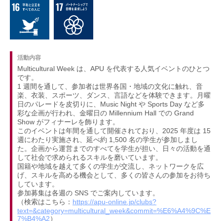
活動内容
Multicultural Week は、APU を代表する人気イベントのひとつ
です。
1 週間を通して、参加者は世界各国・地域の文化に触れ、音
楽、衣装、スポーツ、ダンス、言語などを体験できます。月曜
日のパレードを皮切りに、Music Night や Sports Day など多
彩な企画が行われ、金曜日の Millennium Hall での Grand
Show がフィナーレを飾ります。
このイベントは年間を通して開催されており、2025 年度は 15
週にわたり実施され、延べ約 1,500 名の学生が参加しまし
た。企画から運営までのすべてを学生が担い、日々の活動を通
して社会で求められるスキルを磨いています。
国籍や地域を越えて多くの学生が交流し、ネットワークを広
げ、スキルを高める機会として、多くの皆さんの参加をお待ち
しています。
参加募集は各週の SNS でご案内しています。
（検索はこちら：
https://apu-online.jp/clubs?
text=&category=multicultural_week&commit=%E6%A4%9C%E
7%B4%A2
）