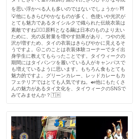
を思い浮かべる人も多いのではないでしょうか✨⛩
💡他にもきらびやかなものが多く、色使いや光沢が
とても魅力であるタイシルクで織られた伝統衣装は
素敵ですね💁🏻‍♀️原料となる繭は日本のものより太い
ために、光の反射量を増やす効果があり、つやの光
沢が増すため、タイの衣装はきらびやかに見えるそ
うですよ。🌝このことは衣装体験コーナーでタイ出
身学生に教えてもらったことです。タイウィークの
期間にはタイパンツを履いている人がキャンパスで
も増えているように思います。もちろん食もとても
魅力的ですよ。グリーンカレー、レッドカレーもカ
フェテリアではとても人気ですね。🍛他にもたくさ
んの魅力があるタイ文化を、タイウィークのSNSで
みてみませんか？🇹🇭