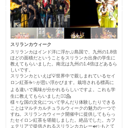
スリランカウィーク
スリランカはインド洋に浮かぶ島国で、九州の1.8倍
ほどの面積だということをスリランカ出身の学生に
教えてもらいました。南北は九州の1.4倍ほどあるら
しいです。
スリランカといえば💡世界中で親しまれているセイ
ロン紅茶☕️✨が思い浮かびます。栽培される標高に
よる違いで風味が分かれるらしいですよ。これも学
生に教えてもらいました💁‍♂️💁
様々な国の文化について学んだり体験したりできる
ことはマルチカルチュラルウィークの魅力の一つで
すね。スリランカウィーク開催中に提供してもらっ
たセイロン紅茶を堪能しました。絶品でした。カフ
ェテリアで提供されるスリランカカレー🍛✨もとて