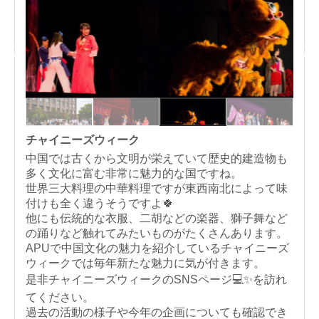
チャイニーズウィーク
中国では古くから文明が栄えていて歴史的建造物も
多く文化に富む非常に魅力的な国ですね。
世界三大料理の中華料理ですが東西南北によって味
付けも全く違うそうですよ🍀
他にも伝統的な衣服、二胡などの楽器、獅子舞など
の踊りなど触れてみたいものがたくさんあります。
APUで中国文化の魅力を紹介しているチャイニーズ
ウィークでは毎年新たな魅力に気が付きます。
是非チャイニーズウィークのSNSページ💻✨を訪れ
てください。
過去の活動の様子や今年の企画についても確認でき