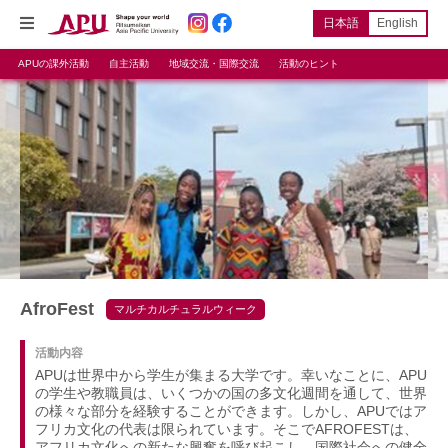
日本語
English
APUの課外活動
自主活動
地域交流・国際交流
活動のヒント
AfroFest
マルチカルチュラルウィーク
活動内容
APUは世界中から学生が集まる大学です。幸いなことに、APU
の学生や教職員は、いくつかの国の多文化週間を通して、世界
の様々な部分を経験することができます。しかし、APUではア
フリカ文化の代表は限られています。そこでAFROFESTは、
アフリカ文化への新たな興奮を呼び起こし、国際社会への健全