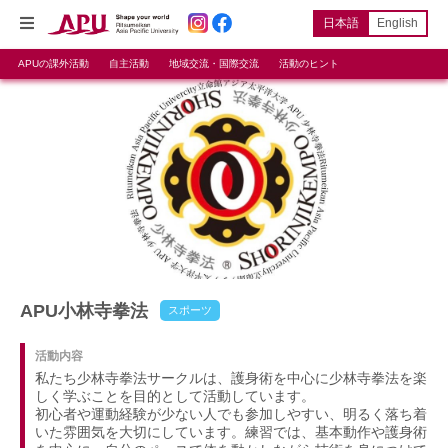
日本語
English
APUの課外活動
自主活動
地域交流・国際交流
活動のヒント
APU小林寺拳法
スポーツ
活動内容
私たち少林寺拳法サークルは、護身術を中心に少林寺拳法を楽
しく学ぶことを目的として活動しています。
初心者や運動経験が少ない人でも参加しやすい、明るく落ち着
いた雰囲気を大切にしています。練習では、基本動作や護身術