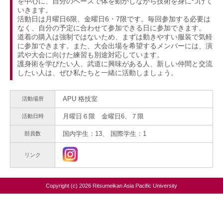
を中心に、自分のペースで体を動かしながら技術を身につけて
いきます。
活動日は月曜日6限、金曜日6・7限です。毎回参加する必要は
なく、自分の予定に合わせて参加できる日に参加できます。
道着の購入は強制ではないため、まずは動きやすい服装で気軽
に参加できます。また、大会出場を希望するメンバーには、演
武や大会に向けた練習も別途対応しています。
護身術を学びたい人、武道に興味がある人、新しい仲間と交流
したい人は、ぜひ私たちと一緒に活動しましょう。
APU 格技室
活動場所
月曜日６限 金曜日6、７限
活動日時
国内学生：13、 国際学生：1
部員数
リンク
Copyright (c) 2026 Ritsumeikan Asia Pacific University