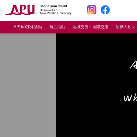
APUの課外活動
自主活動
地域交流・国際交流
活動のヒン