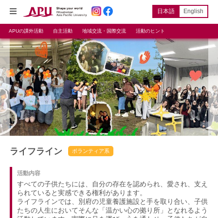
日本語
English
APUの課外活動
自主活動
地域交流・国際交流
活動のヒント
ライフライン
ボランティア系
活動内容
すべての子供たちには、自分の存在を認められ、愛され、支え
られていると実感できる権利があります。
ライフラインでは、別府の児童養護施設と手を取り合い、子供
たちの人生においてそんな「温かい心の拠り所」となれるよう