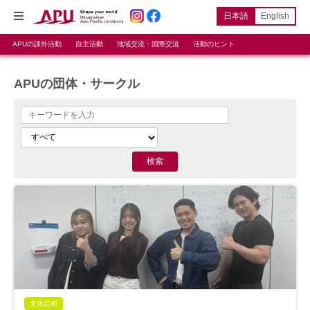
日本語
English
APUの課外活動
自主活動
地域交流・国際交流
活動のヒント
APUの団体・サークル
文化芸術